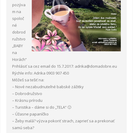
pozýva
- Ždiar 2017
- Ždiar 2018
- Karolína 2019
- Baby na horách 2020
- ROHÁČE 2021 – ako dobiť baterky – chlapi spolu na
Udalosti 2022
m na
horách
spoloč
- Kongres rodín 2022
Fotogalérie
né
dobrod
- Rodinná víkendoFka 2022
Zaujímavosti
ružstvo
„BABY
Videozáznamy
na
Horách“
Aktuality
Prihlásiť sa cez email do 15.7.2017: adrika@domadobre.eu
Rýchle info: Adrika 0903 907 450
Kontakty
Môžeš sa tešiť na:
PÍSOMNÝ SÚHLAS K SPRACÚVANIU OSOBNÝCH ÚDAJOV 2022
– Nové nezabudnuteľné babské zážitky
– Dobrodružstvo
– Krásnu prírodu
– Turistika – dáme si do „TELA“ 🙂
– Úžasne papaníčko
– Žeby malá? výzva pokoriť strach, zaprieť sa a prekonať
samú seba?