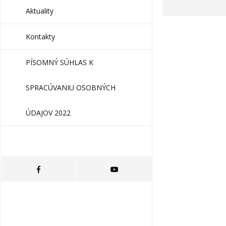
m
w
a
i
Aktuality
i
t
l
t
Kontakty
e
r
PÍSOMNÝ SÚHLAS K
SPRACÚVANIU OSOBNÝCH
ÚDAJOV 2022