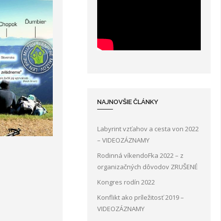
NAJNOVŠIE ČLÁNKY
Labyrint vzťahov a cesta von 2022
– VIDEOZÁZNAMY
Rodinná víkendoFka 2022 – z
organizačných dôvodov ZRUŠENÉ
Kongres rodín 2022
Konflikt ako príležitosť 2019 –
VIDEOZÁZNAMY