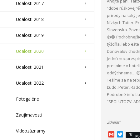
Ahojte páni. Takž
Udalosti 2017
“dobe rúškovej”
prírody na taký j
Udalosti 2018
Nízkych Tatier. 
Slovenska. Poznač
Udalosti 2019
👍😀 Podrobnejši
týždňa, lebo ešte
Udalosti 2020
Donovalov chodní
Jednú noc prespím
prespíme v hoteli
Udalosti 2021
oddýchneme….😉
Tešíme sa na teb
Udalosti 2022
Ľudo, Peter, Rado
Podrobné info Ľu
Fotogalérie
“SPOLUTOZVLÁD
Zaujímavosti
Zdieľať:
Videozáznamy
G
T
Po