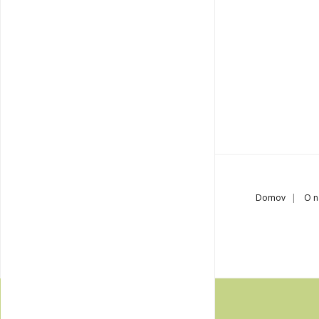
Domov
O n