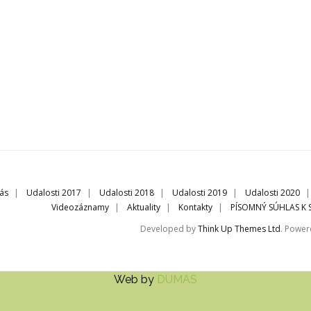
ás
Udalosti 2017
Udalosti 2018
Udalosti 2019
Udalosti 2020
Videozáznamy
Aktuality
Kontakty
PÍSOMNÝ SÚHLAS K
Developed by
Think Up Themes Ltd
. Powe
Web by
DUMAS