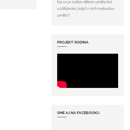
Na co je našim dětem umělecké
vzdělávání, když z nich nebudou
umělci?
PROJEKT RODINA
SME AJ NA FACEBOOKU