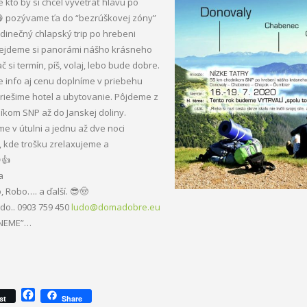
e kto by si chcel vyvetrať hlavu po
 pozývame ťa do “bezrúškovej zóny”
edinečný chlapský trip po hrebeni
Prejdeme si panorámi nášho krásneho
 si termín, píš, volaj, lebo bude dobre.
e info aj cenu doplníme v priebehu
 riešime hotel a ubytovanie. Pôjdeme z
kom SNP až do Janskej doliny.
e v útulni a jednu až dve noci
, kde trošku zrelaxujeme a
👍
a
, Robo…. a ďalší. 😎🤠
do.. 0903 759 450
ludo@domadobre.eu
NEME”…
F
st
Share