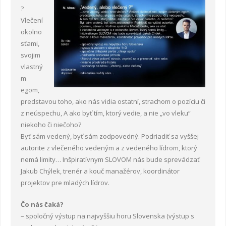
?
- Ždiar 2017
- Ždiar 2018
- Karolína 2019
- Baby na horách 2020
- ROHÁČE 2021 – ako dobiť baterky – chlapi spolu na
Udalosti 2022
Vlečení
horách
okolno
- Kongres rodín 2022
Fotogalérie
sťami,
svojim
- Rodinná víkendoFka 2022
Zaujímavosti
vlastný
m
Videozáznamy
egom,
predstavou toho, ako nás vidia ostatní, strachom o pozíciu či
Aktuality
z neúspechu, A ako byť tím, ktorý vedie, a nie „vo vleku“
niekoho či niečoho?
Kontakty
Byť sám vedený, byť sám zodpovedný. Podriadiť sa vyššej
PÍSOMNÝ SÚHLAS K SPRACÚVANIU OSOBNÝCH ÚDAJOV 2022
autorite z vlečeného vedeným a z vedeného lídrom, ktorý
nemá limity… Inšpiratívnym SLOVOM nás bude sprevádzať
Jakub Chýlek, trenér a kouč manažérov, koordinátor
projektov pre mladých lídrov.
Čo nás čaká?
– spoločný výstup na najvyššiu horu Slovenska (výstup s